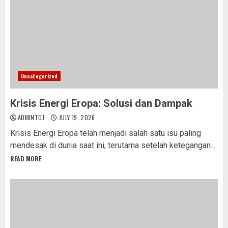
Uncategorized
Krisis Energi Eropa: Solusi dan Dampak
ADMINTGJ
JULY 19, 2026
Krisis Energi Eropa telah menjadi salah satu isu paling
mendesak di dunia saat ini, terutama setelah ketegangan...
READ MORE