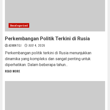
Uncategorized
Perkembangan Politik Terkini di Rusia
ADMINTGJ
JULY 4, 2026
Perkembangan politik terkini di Rusia menunjukkan
dinamika yang kompleks dan sangat penting untuk
diperhatikan. Dalam beberapa tahun...
READ MORE