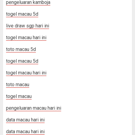
pengeluaran kamboja
togel macau 5d
live draw sgp hari ini
togel macau hari ini
toto macau 5d
togel macau 5d
togel macau hari ini
toto macau
togel macau
pengeluaran macau hari ini
data macau hari ini
data macau hari ini