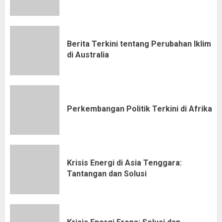
Berita Terkini tentang Perubahan Iklim
di Australia
Perkembangan Politik Terkini di Afrika
Krisis Energi di Asia Tenggara:
Tantangan dan Solusi