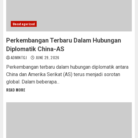
Uncategorized
Perkembangan Terbaru Dalam Hubungan
Diplomatik China-AS
ADMINTGJ
JUNE 29, 2026
Perkembangan terbaru dalam hubungan diplomatik antara
China dan Amerika Serikat (AS) terus menjadi sorotan
global. Dalam beberapa...
READ MORE