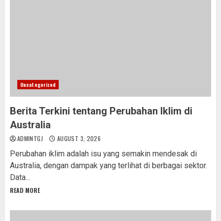
Uncategorized
Berita Terkini tentang Perubahan Iklim di
Australia
ADMINTGJ
AUGUST 3, 2026
Perubahan iklim adalah isu yang semakin mendesak di
Australia, dengan dampak yang terlihat di berbagai sektor.
Data...
READ MORE