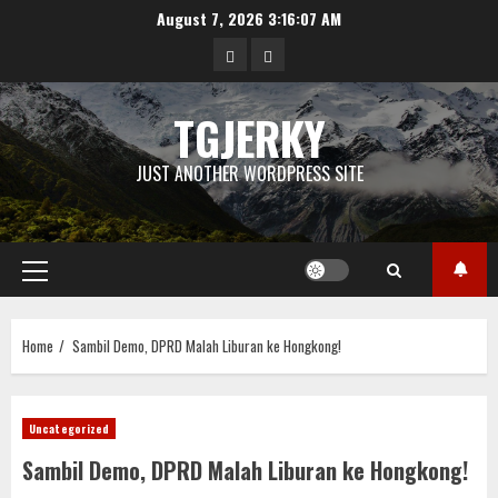
Skip
August 7, 2026
3:16:07 AM
to
data
angka
content
singapore
togel
TGJERKY
sgp
JUST ANOTHER WORDPRESS SITE
Primary
Menu
Home
Sambil Demo, DPRD Malah Liburan ke Hongkong!
Uncategorized
Sambil Demo, DPRD Malah Liburan ke Hongkong!