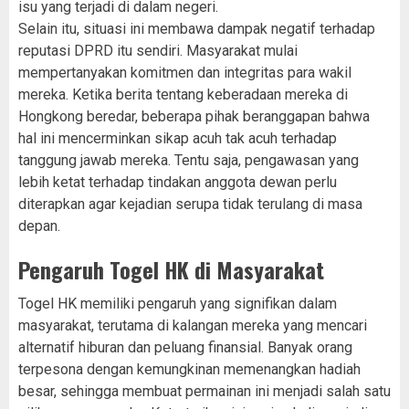
isu yang terjadi di dalam negeri.
Selain itu, situasi ini membawa dampak negatif terhadap
reputasi DPRD itu sendiri. Masyarakat mulai
mempertanyakan komitmen dan integritas para wakil
mereka. Ketika berita tentang keberadaan mereka di
Hongkong beredar, beberapa pihak beranggapan bahwa
hal ini mencerminkan sikap acuh tak acuh terhadap
tanggung jawab mereka. Tentu saja, pengawasan yang
lebih ketat terhadap tindakan anggota dewan perlu
diterapkan agar kejadian serupa tidak terulang di masa
depan.
Pengaruh Togel HK di Masyarakat
Togel HK memiliki pengaruh yang signifikan dalam
masyarakat, terutama di kalangan mereka yang mencari
alternatif hiburan dan peluang finansial. Banyak orang
terpesona dengan kemungkinan memenangkan hadiah
besar, sehingga membuat permainan ini menjadi salah satu