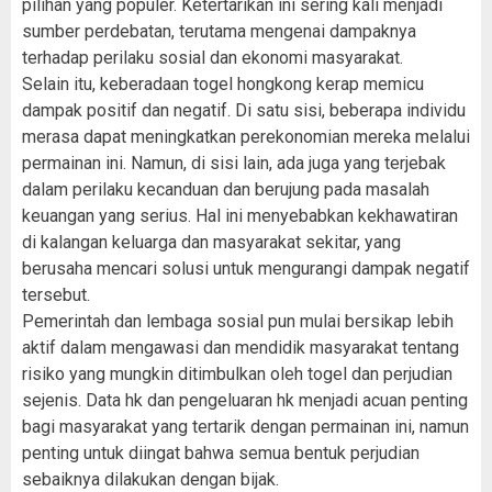
pilihan yang populer. Ketertarikan ini sering kali menjadi
sumber perdebatan, terutama mengenai dampaknya
terhadap perilaku sosial dan ekonomi masyarakat.
Selain itu, keberadaan togel hongkong kerap memicu
dampak positif dan negatif. Di satu sisi, beberapa individu
merasa dapat meningkatkan perekonomian mereka melalui
permainan ini. Namun, di sisi lain, ada juga yang terjebak
dalam perilaku kecanduan dan berujung pada masalah
keuangan yang serius. Hal ini menyebabkan kekhawatiran
di kalangan keluarga dan masyarakat sekitar, yang
berusaha mencari solusi untuk mengurangi dampak negatif
tersebut.
Pemerintah dan lembaga sosial pun mulai bersikap lebih
aktif dalam mengawasi dan mendidik masyarakat tentang
risiko yang mungkin ditimbulkan oleh togel dan perjudian
sejenis. Data hk dan pengeluaran hk menjadi acuan penting
bagi masyarakat yang tertarik dengan permainan ini, namun
penting untuk diingat bahwa semua bentuk perjudian
sebaiknya dilakukan dengan bijak.