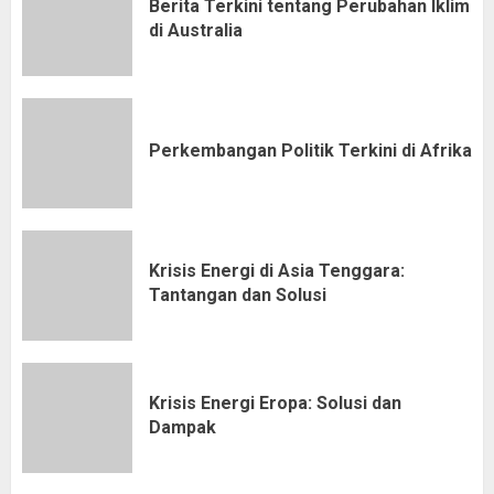
Berita Terkini tentang Perubahan Iklim
di Australia
Perkembangan Politik Terkini di Afrika
Krisis Energi di Asia Tenggara:
Tantangan dan Solusi
Krisis Energi Eropa: Solusi dan
Dampak