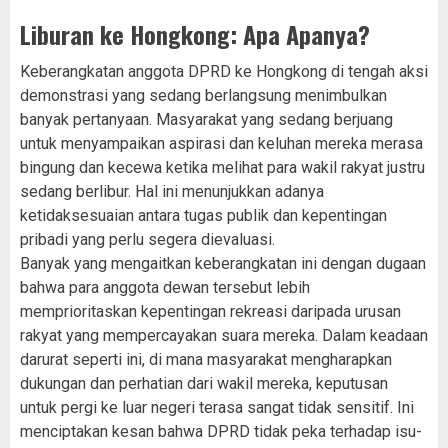
Liburan ke Hongkong: Apa Apanya?
Keberangkatan anggota DPRD ke Hongkong di tengah aksi
demonstrasi yang sedang berlangsung menimbulkan
banyak pertanyaan. Masyarakat yang sedang berjuang
untuk menyampaikan aspirasi dan keluhan mereka merasa
bingung dan kecewa ketika melihat para wakil rakyat justru
sedang berlibur. Hal ini menunjukkan adanya
ketidaksesuaian antara tugas publik dan kepentingan
pribadi yang perlu segera dievaluasi.
Banyak yang mengaitkan keberangkatan ini dengan dugaan
bahwa para anggota dewan tersebut lebih
memprioritaskan kepentingan rekreasi daripada urusan
rakyat yang mempercayakan suara mereka. Dalam keadaan
darurat seperti ini, di mana masyarakat mengharapkan
dukungan dan perhatian dari wakil mereka, keputusan
untuk pergi ke luar negeri terasa sangat tidak sensitif. Ini
menciptakan kesan bahwa DPRD tidak peka terhadap isu-