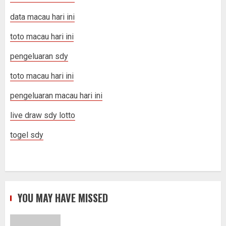
data macau hari ini
toto macau hari ini
pengeluaran sdy
toto macau hari ini
pengeluaran macau hari ini
live draw sdy lotto
togel sdy
YOU MAY HAVE MISSED