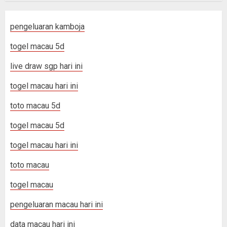
pengeluaran kamboja
togel macau 5d
live draw sgp hari ini
togel macau hari ini
toto macau 5d
togel macau 5d
togel macau hari ini
toto macau
togel macau
pengeluaran macau hari ini
data macau hari ini