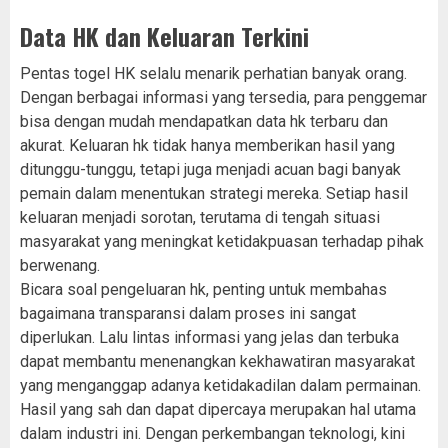
Data HK dan Keluaran Terkini
Pentas togel HK selalu menarik perhatian banyak orang.
Dengan berbagai informasi yang tersedia, para penggemar
bisa dengan mudah mendapatkan data hk terbaru dan
akurat. Keluaran hk tidak hanya memberikan hasil yang
ditunggu-tunggu, tetapi juga menjadi acuan bagi banyak
pemain dalam menentukan strategi mereka. Setiap hasil
keluaran menjadi sorotan, terutama di tengah situasi
masyarakat yang meningkat ketidakpuasan terhadap pihak
berwenang.
Bicara soal pengeluaran hk, penting untuk membahas
bagaimana transparansi dalam proses ini sangat
diperlukan. Lalu lintas informasi yang jelas dan terbuka
dapat membantu menenangkan kekhawatiran masyarakat
yang menganggap adanya ketidakadilan dalam permainan.
Hasil yang sah dan dapat dipercaya merupakan hal utama
dalam industri ini. Dengan perkembangan teknologi, kini