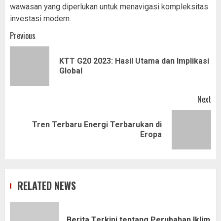
wawasan yang diperlukan untuk menavigasi kompleksitas
investasi modern.
Post
Previous
navigation
KTT G20 2023: Hasil Utama dan Implikasi
Pr
Global
pos
Next
Tren Terbaru Energi Terbarukan di
Next
Eropa
post:
RELATED NEWS
Berita Terkini tentang Perubahan Iklim