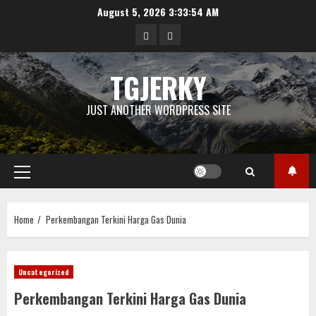
Skip
August 5, 2026
3:33:54 AM
to
data
angka
content
singapore
togel
TGJERKY
sgp
JUST ANOTHER WORDPRESS SITE
Primary
Menu
Home
Perkembangan Terkini Harga Gas Dunia
Uncategorized
Perkembangan Terkini Harga Gas Dunia